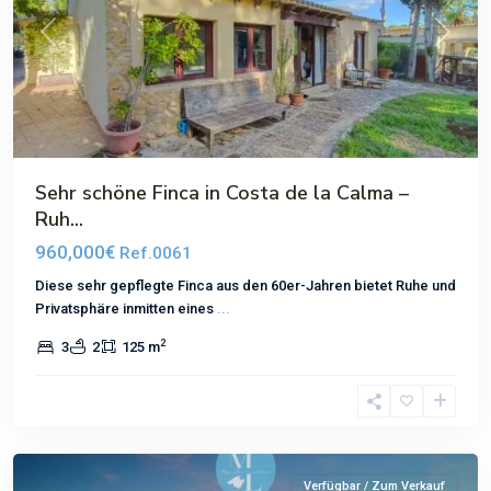
Previous
Next
Sehr schöne Finca in Costa de la Calma –
Ruh...
960,000€
Ref.0061
Diese sehr gepflegte Finca aus den 60er-Jahren bietet Ruhe und
Privatsphäre inmitten eines
...
2
3
2
125 m
El
Toro
Verfügbar / Zum Verkauf