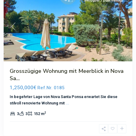
Verfügbar / Zum Verkauf
Previous
Next
Grosszügige Wohnung mit Meerblick in Nova
Sa...
1,250,000€
Ref.Nr. 0185
In begehrter Lage von Nova Santa Ponsa erwartet Sie diese
stilvoll renovierte Wohnung mit
...
2
3
3
152 m
Port