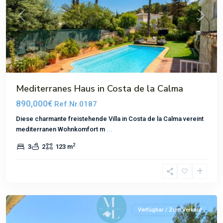
Previous
Next
Mediterranes Haus in Costa de la Calma
890,000€
Ref.Nr.0187
Diese charmante freistehende Villa in Costa de la Calma vereint
mediterranen Wohnkomfort m
...
2
3
2
123 m
Cas
Catala
Verfügbar / Zum Verkauf