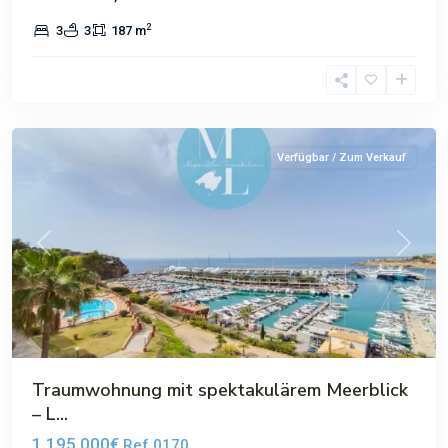
2
3
3
187 m
El
Toro
Verfügbar / Zum Verkauf
Previous
Next
Traumwohnung mit spektakulärem Meerblick
– L...
1,195,000€
Ref.0170