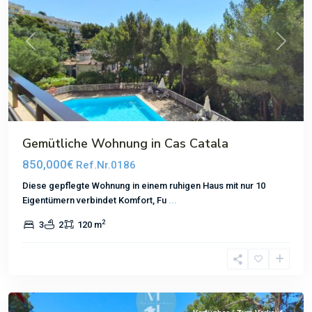
Previous
Next
Gemütliche Wohnung in Cas Catala
850,000€
Ref.Nr.0186
Diese gepflegte Wohnung in einem ruhigen Haus mit nur 10
Eigentümern verbindet Komfort, Fu
...
2
3
2
120 m
Nova
Santa
Ponsa