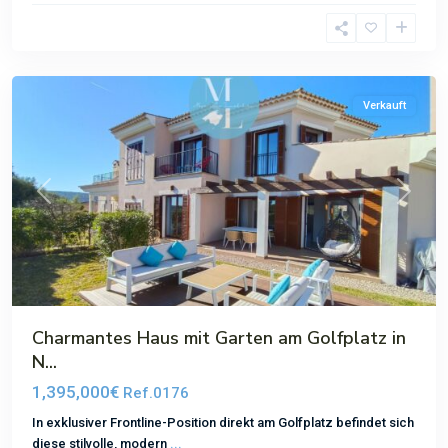
Ponsa
,
Santa
Ponsa
Verkauft
Previous
Next
Charmantes Haus mit Garten am Golfplatz in
N...
1,395,000€
Ref.0176
In exklusiver Frontline-Position direkt am Golfplatz befindet sich
diese stilvolle, modern
...