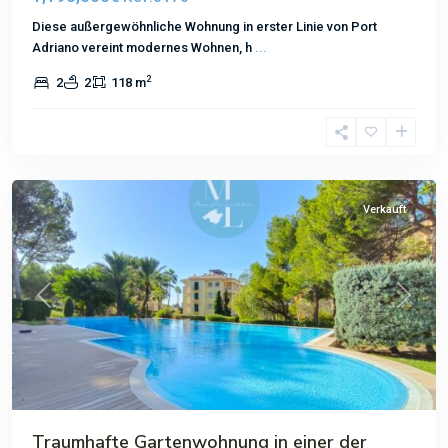
Diese außergewöhnliche Wohnung in erster Linie von Port
Adriano vereint modernes Wohnen, h
...
2
2
2
118 m
Nova
Santa
Ponsa
Verkauft
Previous
Next
Traumhafte Gartenwohnung in einer der