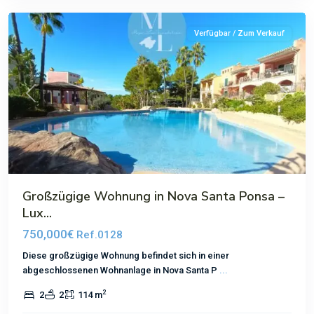
Verfügbar / Zum Verkauf
Previous
Next
Großzügige Wohnung in Nova Santa Ponsa –
Lux...
750,000€
Ref.0128
Diese großzügige Wohnung befindet sich in einer
abgeschlossenen Wohnanlage in Nova Santa P
...
2
2
2
114 m