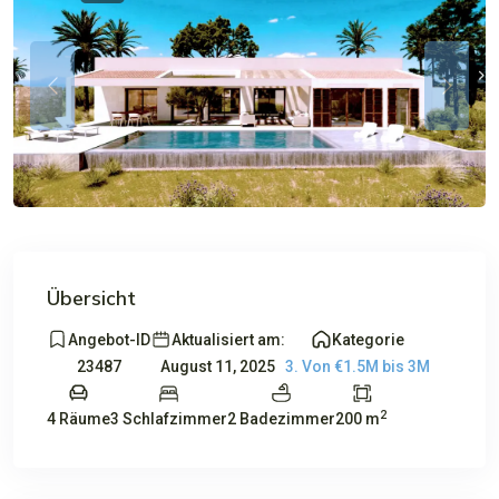
Previous
Previou
Übersicht
Angebot-ID
Aktualisiert am:
Kategorie
23487
August 11, 2025
3. Von €1.5M bis 3M
2
4 Räume
3 Schlafzimmer
2 Badezimmer
200 m