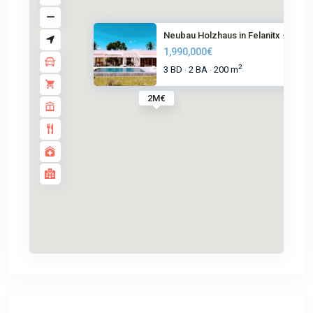
Neubau Holzhaus in Felanitx – ...
1,990,000€
2
3 BD
2 BA
200 m
·
·
2M€