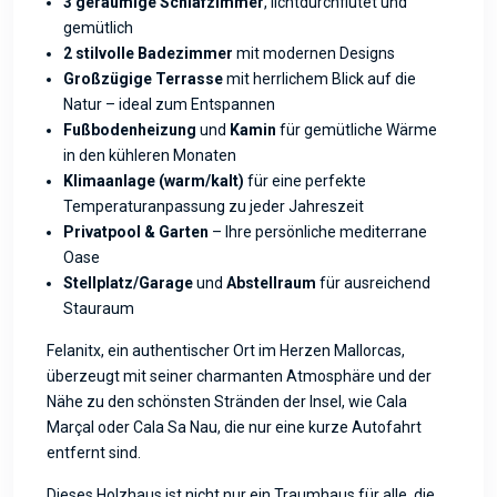
3 geräumige Schlafzimmer
, lichtdurchflutet und
gemütlich
2 stilvolle Badezimmer
mit modernen Designs
Großzügige Terrasse
mit herrlichem Blick auf die
Natur – ideal zum Entspannen
Fußbodenheizung
und
Kamin
für gemütliche Wärme
in den kühleren Monaten
Klimaanlage (warm/kalt)
für eine perfekte
Temperaturanpassung zu jeder Jahreszeit
Privatpool & Garten
– Ihre persönliche mediterrane
Oase
Stellplatz/Garage
und
Abstellraum
für ausreichend
Stauraum
Felanitx, ein authentischer Ort im Herzen Mallorcas,
überzeugt mit seiner charmanten Atmosphäre und der
Nähe zu den schönsten Stränden der Insel, wie Cala
Marçal oder Cala Sa Nau, die nur eine kurze Autofahrt
entfernt sind.
Dieses Holzhaus ist nicht nur ein Traumhaus für alle, die