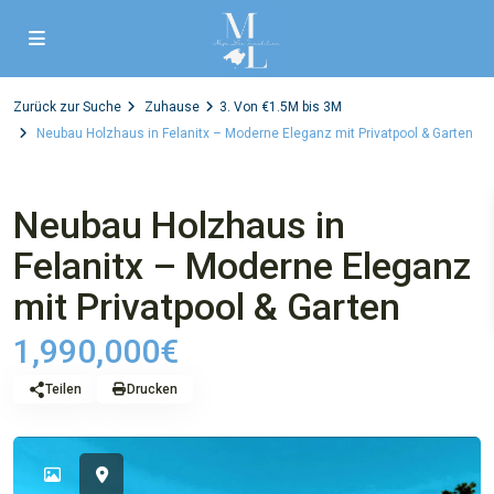
Zurück zur Suche
Zuhause
3. Von €1.5M bis 3M
Neubau Holzhaus in Felanitx – Moderne Eleganz mit Privatpool & Garten
,
1. Verkauf
4. Haus
3. Von €1.5M bis 3M
Neubau Holzhaus in
Felanitx – Moderne Eleganz
mit Privatpool & Garten
1,990,000€
Teilen
Drucken
Verf