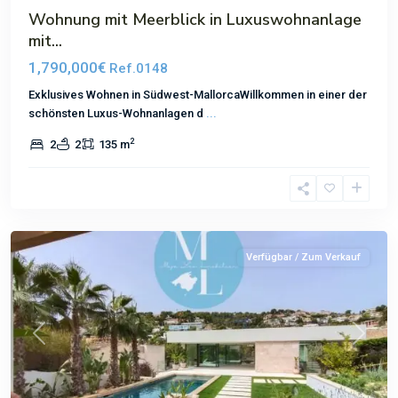
Wohnung mit Meerblick in Luxuswohnanlage
mit...
1,790,000€
Ref.0148
Exklusives Wohnen in Südwest-MallorcaWillkommen in einer der
schönsten Luxus-Wohnanlagen d
...
2
2
2
135 m
Bendinat
Verfügbar / Zum Verkauf
Previous
Next