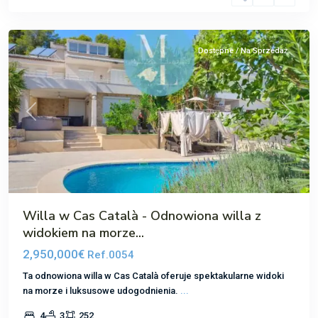
Catala
Dostępne / Na Sprzedaż
Poprzedni
Następ
Willa w Cas Català - Odnowiona willa z
widokiem na morze...
2,950,000€
Ref.0054
Ta odnowiona willa w Cas Català oferuje spektakularne widoki
na morze i luksusowe udogodnienia.
...
4
3
252