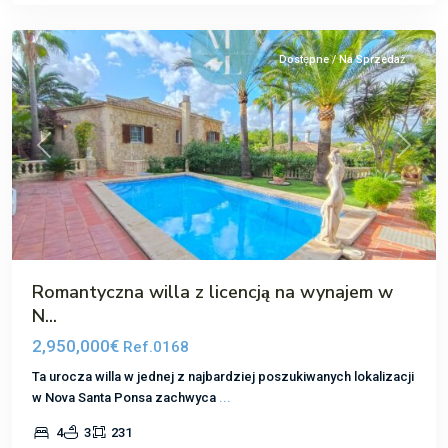
Ponsa
Dostępne / Na Sprzedaż
Poprzedni
Następ
Romantyczna willa z licencją na wynajem w
N...
2,950,000€
Ref.0168
Ta urocza willa w jednej z najbardziej poszukiwanych lokalizacji
w Nova Santa Ponsa zachwyca
...
Nova
4
3
231
Santa