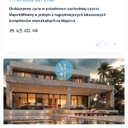
1,790,000€
Ref.0148
Ekskluzywne życie w południowo-zachodniej części
MajorkiWitamy w jednym z najpiękniejszych luksusowych
kompleksów mieszkalnych na Majorce.
...
2
2
135
Nova
Santa
Ponsa
Poprzedni
Następ