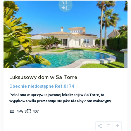
Poprzedni
Następ
Luksusowy dom w Sa Torre
Obecnie niedostępne
Ref.0174
Położona w uprzywilejowanej lokalizacji w Sa Torre, ta
wyjątkowa willa prezentuje się jako idealny dom wakacyjny.
...
Nova
4
3
407
Santa
Ponsa
,
Santa