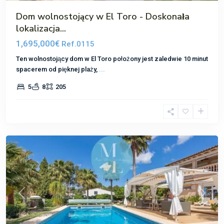
Dom wolnostojący w El Toro - Doskonała
lokalizacja...
1,695,000€
Ref.0115
Ten wolnostojący dom w El Toro położony jest zaledwie 10 minut
spacerem od pięknej plaży,
...
5
8
205
Costa
de
la
Cama
Poprzedni
Następ