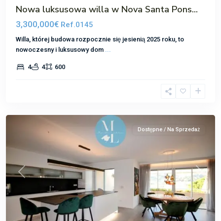
Nowa luksusowa willa w Nova Santa Pons...
3,300,000€
Ref.0145
Willa, której budowa rozpocznie się jesienią 2025 roku, to
nowoczesny i luksusowy dom
...
4
4
600
Port
Andratx
Dostępne / Na Sprzedaż
Poprzedni
Następ