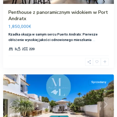
Penthouse z panoramicznym widokiem w Port
Andratx
1,850,000€
Rzadka okazja w samym sercu Puerto Andratx: Pierwsze
obłożenie wysokiej jakości odnowionego mieszkania
...
3
2
220
Sol
de
Mallorca
Sprzedany
Poprzedni
Następ