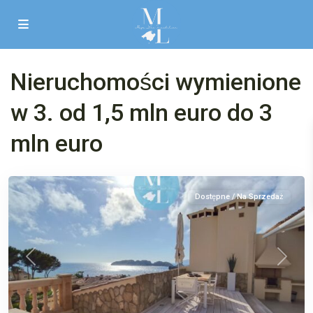
Nieruchomości wymienione
Nova
w 3. od 1,5 mln euro do 3
Santa
Ponsa
,
mln euro
Santa
Ponsa
Dostępne / Na Sprzedaż
Poprzedni
Następ