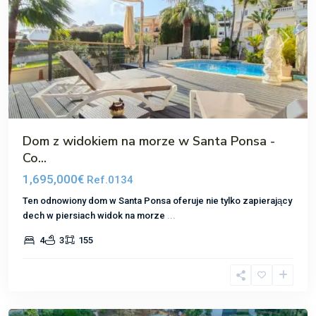
Poprzedni
Następ
Dom z widokiem na morze w Santa Ponsa -
Co...
1,695,000€
Ref.0134
Ten odnowiony dom w Santa Ponsa oferuje nie tylko zapierający
dech w piersiach widok na morze
...
4
3
155
Costa
de
la
Cama