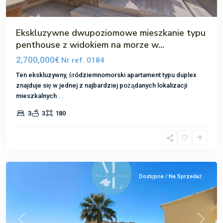
Ekskluzywne dwupoziomowe mieszkanie typu
penthouse z widokiem na morze w...
2,700,000€
Nr ref. 0184
Ten ekskluzywny, śródziemnomorski apartament typu duplex
znajduje się w jednej z najbardziej pożądanych lokalizacji
mieszkalnych
...
3
3
180
Nova
Santa
Ponsa
Dostępne / Na Sprzedaż