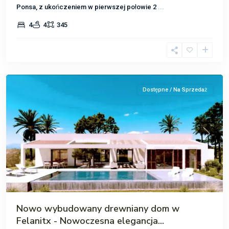
Ponsa, z ukończeniem w pierwszej połowie 2
...
4
4
345
Felanitx
Dostępne / Na Sprzedaż
Poprzedni
Następ
Nowo wybudowany drewniany dom w
Felanitx - Nowoczesna elegancja...