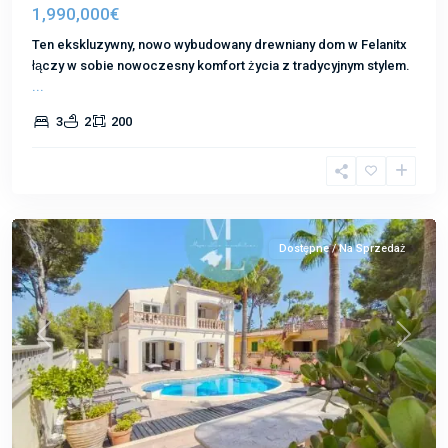
1,990,000€
Ten ekskluzywny, nowo wybudowany drewniany dom w Felanitx
łączy w sobie nowoczesny komfort życia z tradycyjnym stylem.
...
3
2
200
El
Toro
Dostępne / Na Sprzedaż
Poprzedni
Następ