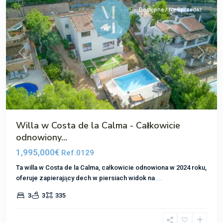
Dostępne / Na Sprzedaż
Poprzedni
Następ
Willa w Costa de la Calma - Całkowicie
odnowiony...
1,995,000€
Ref.0129
Ta willa w Costa de la Calma, całkowicie odnowiona w 2024 roku,
oferuje zapierający dech w piersiach widok na
...
3
3
335
Cas