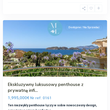
Ponsa
,
Santa
Ponsa
Dostępne / Na Sprzedaż
Poprzedni
Następ
Ekskluzywny luksusowy penthouse z
prywatną infi...
1,995,000€
Nr ref. 0161
Ten niezwykły penthouse łączy w sobie nowoczesny design,