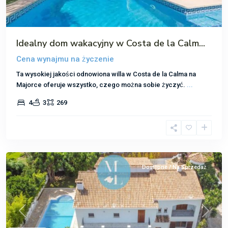
Idealny dom wakacyjny w Costa de la Calm...
Cena wynajmu na życzenie
Ta wysokiej jakości odnowiona willa w Costa de la Calma na
Majorce oferuje wszystko, czego można sobie życzyć.
...
4
3
269
Port
Pollenca
Dostępne / Na Sprzedaż
Poprzedni
Następ