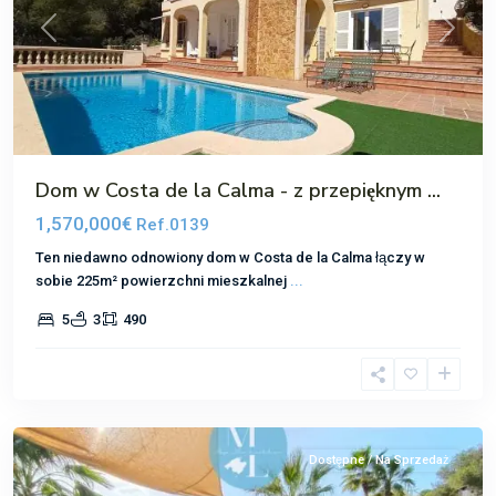
Poprzedni
Następ
Dom w Costa de la Calma - z przepięknym ...
1,570,000€
Ref.0139
Ten niedawno odnowiony dom w Costa de la Calma łączy w
sobie 225m² powierzchni mieszkalnej
...
5
3
490
Santa
Ponsa
Dostępne / Na Sprzedaż