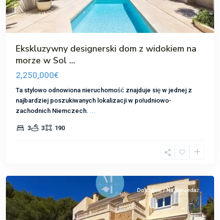
Ekskluzywny designerski dom z widokiem na
morze w Sol ...
2,250,000€
Ta stylowo odnowiona nieruchomość znajduje się w jednej z
najbardziej poszukiwanych lokalizacji w południowo-
zachodnich Niemczech.
...
3
3
190
Costa
de
la
Cama
Dostępne / Na Sprzedaż