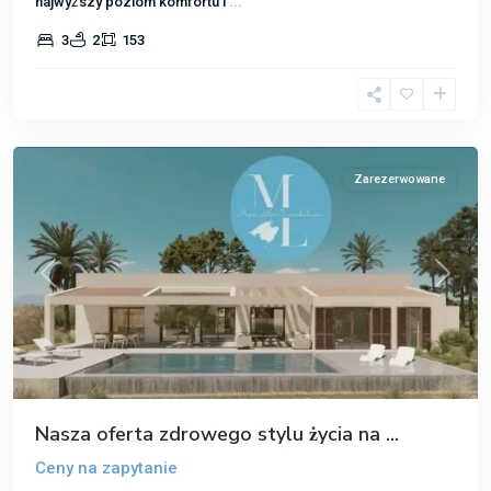
najwyższy poziom komfortu i
...
3
2
153
Zarezerwowane
Poprzedni
Następ
Nasza oferta zdrowego stylu życia na ...
Ceny na zapytanie