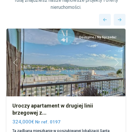
Tutaj znajdziesz nasze najnowsze projekty i oferty
nieruchomości.
Santa
2
Ponsa
43
Dostępne / Na Sprzedaż
Poprzedni
Następn
Uroczy apartament w drugiej linii
brzegowej z...
324,000€
Nr ref. 0197
Ta zadbana mieszkanie w poszukiwanej lokalizacji Santa