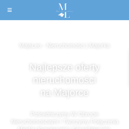
MajaLeo - Nieruchomości | Majorka
Najlepsze oferty
nieruchomości
na Majorce
Pośredniczymy W Obrocie
Nieruchomościami I Tworzymy Połączenia