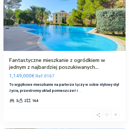
Poprzedni
Następ
Fantastyczne mieszkanie z ogródkiem w
jednym z najbardziej poszukiwanych...
1,149,000€
Ref.0167
To wyjątkowe mieszkanie na parterze łączy w sobie stylowy styl
życia, przestronny układ pomieszczeń i
...
Nova
3
2
164
Santa
Ponsa
,
Santa
Ponsa