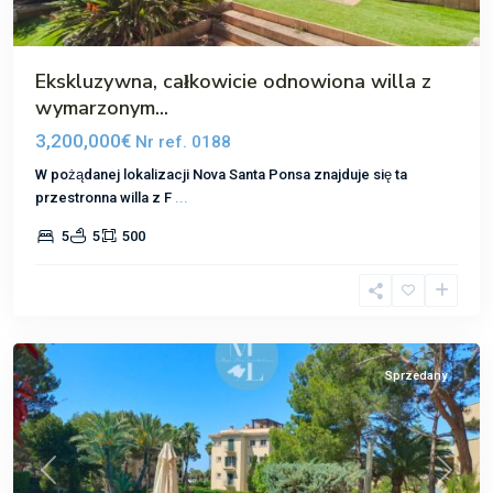
Ekskluzywna, całkowicie odnowiona willa z
wymarzonym...
3,200,000€
Nr ref. 0188
W pożądanej lokalizacji Nova Santa Ponsa znajduje się ta
przestronna willa z F
...
5
5
500
Nova
Santa
Ponsa
Sprzedany
Poprzedni
Następ