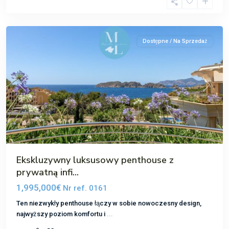
Santa
Ponsa
Dostępne / Na Sprzedaż
Poprzedni
Następ
Ekskluzywny luksusowy penthouse z
prywatną infi...
1,995,000€
Nr ref. 0161
Ten niezwykły penthouse łączy w sobie nowoczesny design,
najwyższy poziom komfortu i
...
Nova