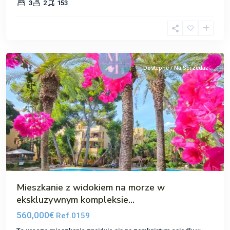
3
2
153
Santa
Ponsa
,
Santa
Ponsa
Dostępne / Na Sprzedaż
Poprzedni
Następ
Mieszkanie z widokiem na morze w
ekskluzywnym kompleksie...
560,000€
Ref.0159