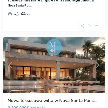
To urocze mieszkanie znajduje się na zamkniętym osiedlu w
Nova Santa Po
...
2
1
70
Nova
Santa
Ponsa
Poprzedni
Następ
Nowa luksusowa willa w Nova Santa Pons...
3,300,000€