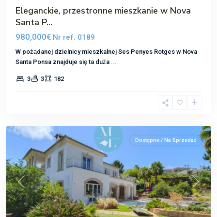
Eleganckie, przestronne mieszkanie w Nova
Santa P...
980,000€
Nr ref. 0189
W pożądanej dzielnicy mieszkalnej Ses Penyes Rotges w Nova
Santa Ponsa znajduje się ta duża
...
Nova
3
3
182
Santa
Ponsa
,
Santa
Ponsa
Dostępne / Na Sprzedaż
Poprzedni
Następ