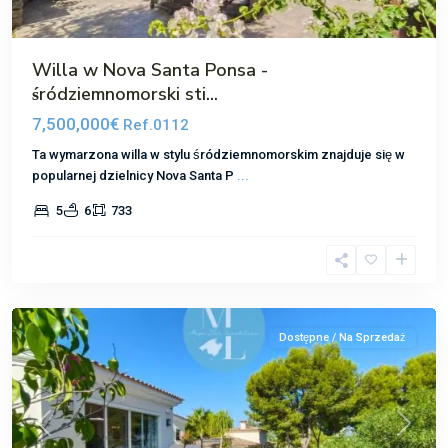
Willa w Nova Santa Ponsa -
śródziemnomorski sti...
7,500,000€
Ref.0112
Ta wymarzona willa w stylu śródziemnomorskim znajduje się w
popularnej dzielnicy Nova Santa P
...
5
6
733
Nova
Santa
Ponsa
Dostępne / Na Sprzedaż
Poprzedni
Następ