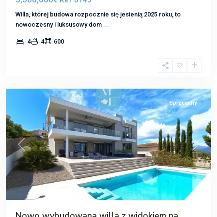
Ref.0145
Willa, której budowa rozpocznie się jesienią 2025 roku, to
nowoczesny i luksusowy dom
...
Nova
4
4
600
Santa
Ponsa
,
Santa
Ponsa
Sprzedany
Poprzedni
Następ
Nowo wybudowana willa z widokiem na