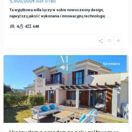
5,900,000€
Ref.0180
Ta wyjątkowa willa łączy w sobie nowoczesny design,
najwyższą jakość wykonania i innowacyjną technologię.
...
Nova
4
4
648
Santa
Ponsa
,
Santa
Ponsa
Sprzedany
Poprzedni
Następ