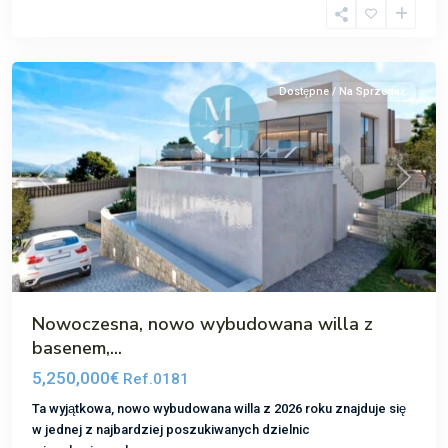
Santa
Ponsa
Dostępne / Na Sprzedaż
Poprzedni
Następ
Nowoczesna, nowo wybudowana willa z
basenem,...
5,250,000€
Ref.0181
Ta wyjątkowa, nowo wybudowana willa z 2026 roku znajduje się
w jednej z najbardziej poszukiwanych dzielnic