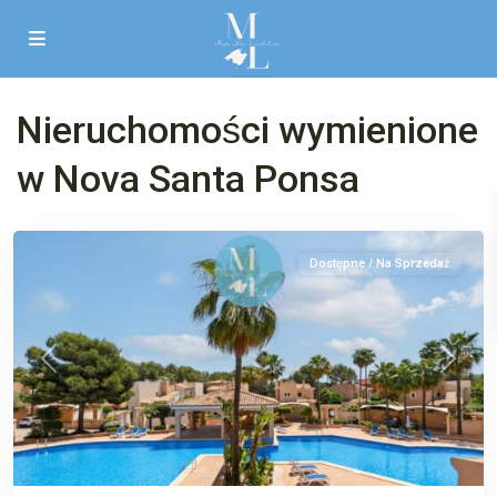
Nova
Nieruchomości wymienione
Santa
Ponsa
,
w Nova Santa Ponsa
Santa
Ponsa
Dostępne / Na Sprzedaż
Poprzedni
Następ