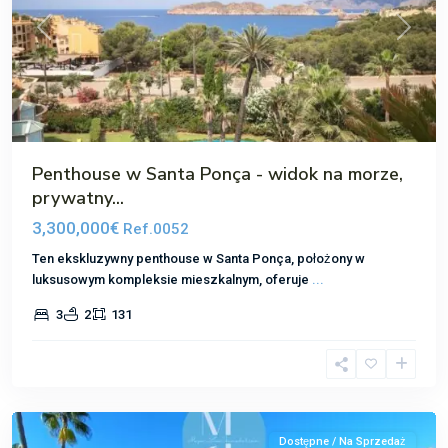
Poprzedni
Następ
Penthouse w Santa Ponça - widok na morze,
prywatny...
3,300,000€
Ref.0052
Ten ekskluzywny penthouse w Santa Ponça, położony w
luksusowym kompleksie mieszkalnym, oferuje
...
3
2
131
Nova
Santa
Ponsa
Dostępne / Na Sprzedaż