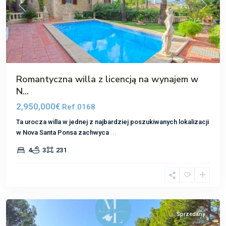
Poprzedni
Następ
Romantyczna willa z licencją na wynajem w
N...
2,950,000€
Ref.0168
Ta urocza willa w jednej z najbardziej poszukiwanych lokalizacji
w Nova Santa Ponsa zachwyca
...
4
3
231
Nova
Santa
Ponsa
Sprzedany