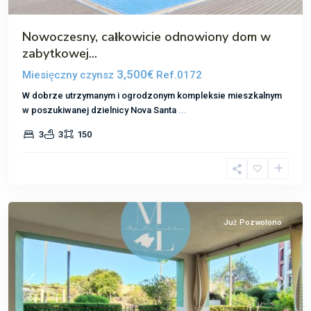
Nowoczesny, całkowicie odnowiony dom w
zabytkowej...
3,500€
Miesięczny czynsz
Ref.0172
W dobrze utrzymanym i ogrodzonym kompleksie mieszkalnym
w poszukiwanej dzielnicy Nova Santa
...
3
3
150
Nova
Santa
Ponsa
Już Pozwolono
Poprzedni
Następ