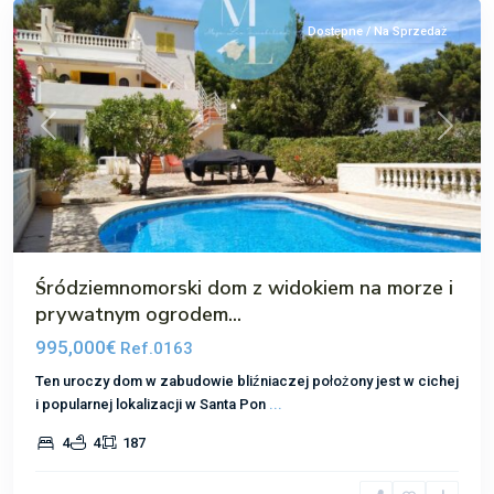
Dostępne / Na Sprzedaż
Poprzedni
Następ
Śródziemnomorski dom z widokiem na morze i
prywatnym ogrodem...
995,000€
Ref.0163
Ten uroczy dom w zabudowie bliźniaczej położony jest w cichej
i popularnej lokalizacji w Santa Pon
...
Nova
4
4
187
Santa
Ponsa
,