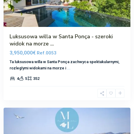
Luksusowa willa w Santa Ponça - szeroki
widok na morze ...
3,950,000€
Ref.0053
Ta luksusowa willa w Santa Ponça zachwyca spektakularnymi,
rozległymi widokami na morze i
...
4
5
352
Nova
Santa
Ponsa