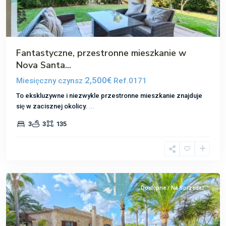
Fantastyczne, przestronne mieszkanie w
Nova Santa...
2,500€
Miesięczny czynsz
Ref.0171
To ekskluzywne i niezwykle przestronne mieszkanie znajduje
się w zacisznej okolicy.
...
Nova
3
3
135
Santa
Ponsa
,
Santa
Ponsa
Dostępne / Na Sprzedaż