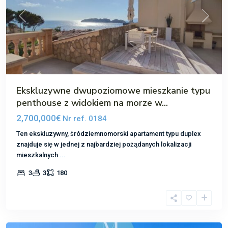
Poprzedni
Następ
Ekskluzywne dwupoziomowe mieszkanie typu
penthouse z widokiem na morze w...
2,700,000€
Nr ref. 0184
Ten ekskluzywny, śródziemnomorski apartament typu duplex
znajduje się w jednej z najbardziej pożądanych lokalizacji
mieszkalnych
...
3
3
180
Nova
Santa
Ponsa