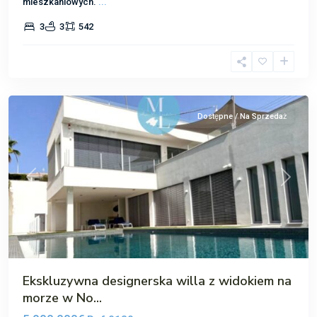
mieszkaniowych.
...
Nova
3
3
542
Santa
Ponsa
,
Santa
Ponsa
Dostępne / Na Sprzedaż
Poprzedni
Następ
Ekskluzywna designerska willa z widokiem na
morze w No...