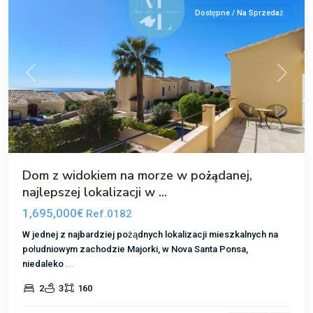
Dostępne / Na Sprzedaż
Poprzedni
Następ
Dom z widokiem na morze w pożądanej,
najlepszej lokalizacji w ...
1,695,000€
Ref.0182
W jednej z najbardziej pożądnych lokalizacji mieszkalnych na
południowym zachodzie Majorki, w Nova Santa Ponsa,
niedaleko
...
Nova
2
3
160
Santa
Ponsa
,