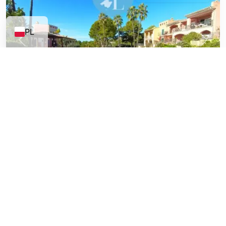
PL
Poprzedni
Następ
Przestronne mieszkanie w Nova Santa Ponsa
- Luksusowy...
750,000€
Ref.0128
To przestronne mieszkanie znajduje się na zamkniętym osiedlu
w Nova Santa P
...
2
2
114