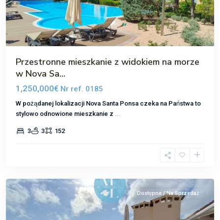
Przestronne mieszkanie z widokiem na morze
w Nova Sa...
1,250,000€
Nr ref. 0185
W pożądanej lokalizacji Nova Santa Ponsa czeka na Państwa to
stylowo odnowione mieszkanie z
...
Nova
3
3
152
Santa
Ponsa
,
Santa
Ponsa
Dostępne / Na Sprzedaż