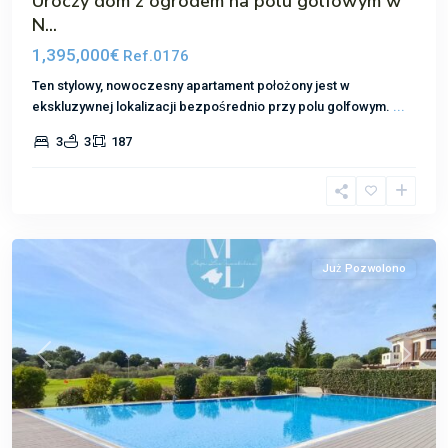
Uroczy dom z ogrodem na polu golfowym w
N...
1,395,000€
Ref.0176
Ten stylowy, nowoczesny apartament położony jest w
ekskluzywnej lokalizacji bezpośrednio przy polu golfowym.
...
Nova
3
3
187
Santa
Ponsa
,
Santa
Ponsa
Już Pozwolono
Poprzedni
Następ